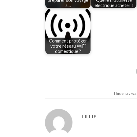
préparer son voyage
Quelle trottinette
à…
électrique acheter ?
Comment protéger
votre réseau WiFi
domestique ?
This entry wa
LILLIE