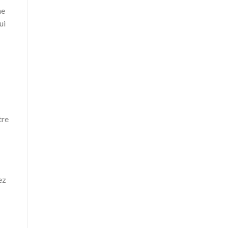
me
ui
tre
ez