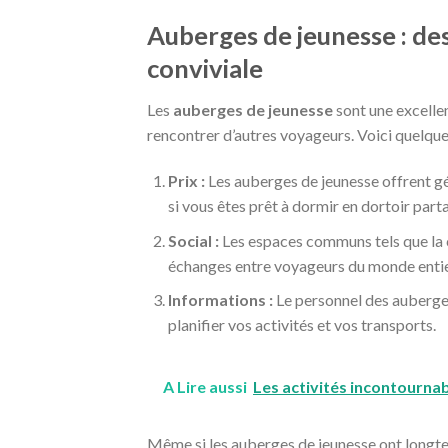
Auberges de jeunesse : de
conviviale
Les
auberges de jeunesse
sont une excelle
rencontrer d’autres voyageurs. Voici quelqu
Prix :
Les auberges de jeunesse offrent gé
si vous êtes prêt à dormir en dortoir part
Social :
Les espaces communs tels que la cui
échanges entre voyageurs du monde entie
Informations :
Le personnel des auberges
planifier vos activités et vos transports.
A Lire aussi
Les activités incontourn
Même si les auberges de jeunesse ont longte