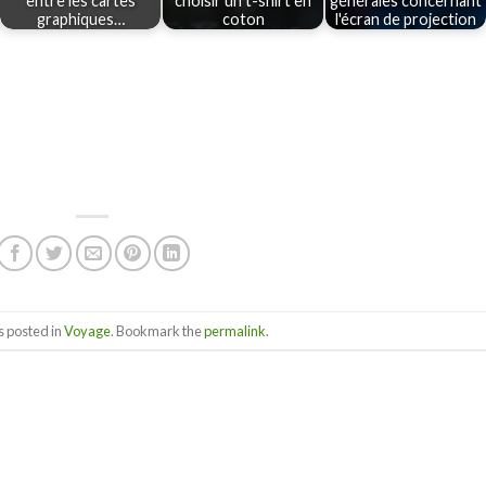
entre les cartes
choisir un t-shirt en
générales concernant
graphiques…
coton
l'écran de projection
s posted in
Voyage
. Bookmark the
permalink
.