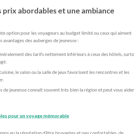
s prix abordables et une ambiance
nte option pour les voyageurs au budget limité ou ceux qui aiment
es avantages des auberges de jeunesse :
néralement des tarifs nettement inférieurs à ceux des hôtels, surt
agé.
sine, le salon ou la salle de jeux favorisent les rencontres et les
r.
 de jeunesse connaît souvent très bien la région et peut vous aider
ables pour un voyage mémorable
mps eu la réputation d’être bruyantes et peu confortables, de