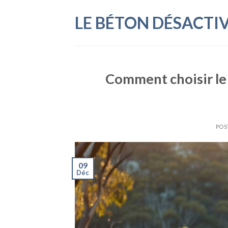
Skip
LE BÉTON DÉSACTI
to
content
Comment choisir le
POS
09
Déc