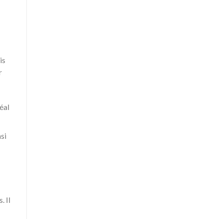
is
r
éal
si
. Il