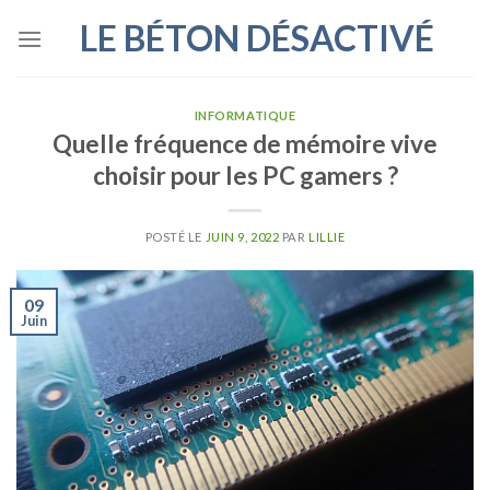
Skip
LE BÉTON DÉSACTIVÉ
to
content
INFORMATIQUE
Quelle fréquence de mémoire vive
choisir pour les PC gamers ?
POSTÉ LE
JUIN 9, 2022
PAR
LILLIE
09
Juin