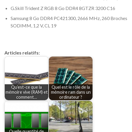
G.Skill Trident Z RGB 8 Go DDR4 8GTZR 3200 C16
Samsung 8 Go DDR4 PC421300, 2666 MHz, 260 Broches
SODIMM, 1,2 V, CL 19
Articles relatifs:
Qu’est-ce que la
Quel est le rôle de la
mémoire vive (RAM) et
mémoire ram dans un
comment…
ordinateur ?
Quelle quantité de