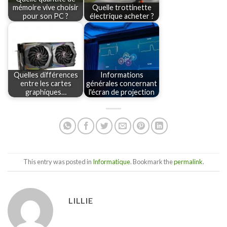
mémoire vive choisir
Quelle trottinette
pour son PC ?
électrique acheter ?
Quelles différences
Informations
entre les cartes
générales concernant
graphiques…
l'écran de projection
This entry was posted in
Informatique
. Bookmark the
permalink
.
LILLIE