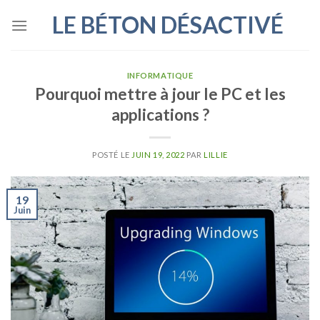
Skip
LE BÉTON DÉSACTIVÉ
to
content
INFORMATIQUE
Pourquoi mettre à jour le PC et les
applications ?
POSTÉ LE
JUIN 19, 2022
PAR
LILLIE
19
Juin