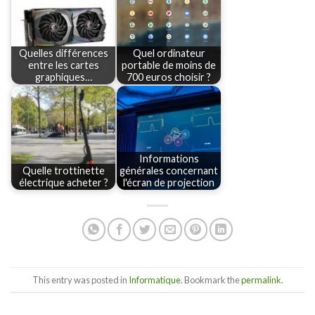
Quelles différences
Quel ordinateur
entre les cartes
portable de moins de
graphiques…
700 euros choisir ?
Informations
Quelle trottinette
générales concernant
électrique acheter ?
l'écran de projection
This entry was posted in
Informatique
. Bookmark the
permalink
.