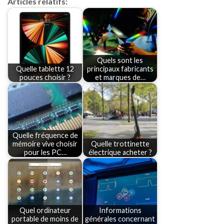
Articles relatifs:
Quels sont les
Quelle tablette 12
principaux fabricants
pouces choisir ?
et marques de…
Quelle fréquence de
mémoire vive choisir
Quelle trottinette
pour les PC…
électrique acheter ?
Quel ordinateur
Informations
portable de moins de
générales concernant