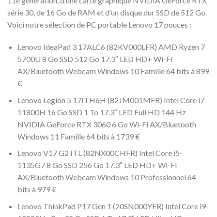
11
e
génération, d’une carte graphique NVIDIA GeForce RTX
série 30, de 16 Go de RAM et d’un disque dur SSD de 512 Go.
Voici notre sélection de PC portable Lenovo 17 pouces :
Lenovo IdeaPad 3 17ALC6 (82KV000LFR) AMD Ryzen 7
5700U 8 Go SSD 512 Go 17.3″ LED HD+ Wi-Fi
AX/Bluetooth Webcam Windows 10 Famille 64 bits à 899
€
Lenovo Legion 5 17ITH6H (82JM001MFR) Intel Core i7-
11800H 16 Go SSD 1 To 17.3″ LED Full HD 144 Hz
NVIDIA GeForce RTX 3060 6 Go Wi-Fi AX/Bluetooth
Windows 11 Famille 64 bits à 1739 €
Lenovo V17 G2 ITL (82NX00CHFR) Intel Core i5-
1135G7 8 Go SSD 256 Go 17.3″ LED HD+ Wi-Fi
AX/Bluetooth Webcam Windows 10 Professionnel 64
bits à 979 €
Lenovo ThinkPad P17 Gen 1 (20SN000YFR) Intel Core i9-