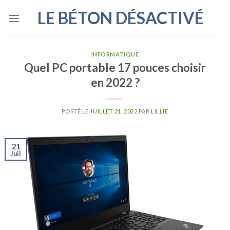
Skip
LE BÉTON DÉSACTIVÉ
to
content
INFORMATIQUE
Quel PC portable 17 pouces choisir
en 2022 ?
POSTÉ LE
JUILLET 21, 2022
PAR
LILLIE
21
Juil