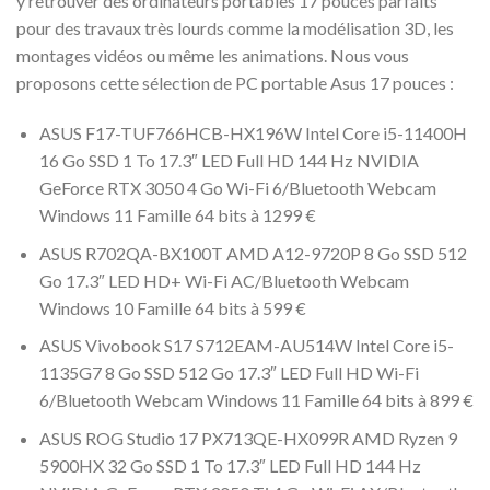
y retrouver des ordinateurs portables 17 pouces parfaits
pour des travaux très lourds comme la modélisation 3D, les
montages vidéos ou même les animations. Nous vous
proposons cette sélection de PC portable Asus 17 pouces :
ASUS F17-TUF766HCB-HX196W Intel Core i5-11400H
16 Go SSD 1 To 17.3″ LED Full HD 144 Hz NVIDIA
GeForce RTX 3050 4 Go Wi-Fi 6/Bluetooth Webcam
Windows 11 Famille 64 bits à 1299 €
ASUS R702QA-BX100T AMD A12-9720P 8 Go SSD 512
Go 17.3″ LED HD+ Wi-Fi AC/Bluetooth Webcam
Windows 10 Famille 64 bits à 599 €
ASUS Vivobook S17 S712EAM-AU514W Intel Core i5-
1135G7 8 Go SSD 512 Go 17.3″ LED Full HD Wi-Fi
6/Bluetooth Webcam Windows 11 Famille 64 bits à 899 €
ASUS ROG Studio 17 PX713QE-HX099R AMD Ryzen 9
5900HX 32 Go SSD 1 To 17.3″ LED Full HD 144 Hz