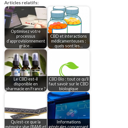
Articles relatifs:
Optimisez votre
processus
CBD et interactions
d’approvisionnement
médicamenteuses :
grâce…
quels sont les…
Le CBD est-il
CBD Bio : tout ce qu'il
disponible en
faut savoir sur le CBD
pharmacie en France ?
biologique
Qu’est-ce que la
Informations
mémoire vive (RAM) et
générales concernant