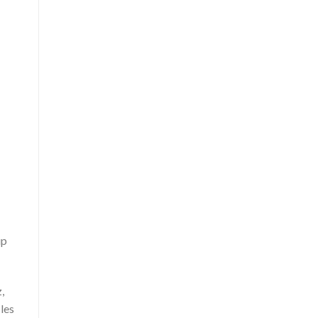
up
,
 les