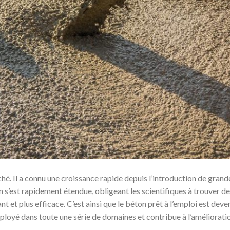
hé. Il a connu une croissance rapide depuis l’introduction de grand
n s’est rapidement étendue, obligeant les scientifiques à trouver d
t et plus efficace. C’est ainsi que le béton prêt à l’emploi est deve
mployé dans toute une série de domaines et contribue à l’améliorati