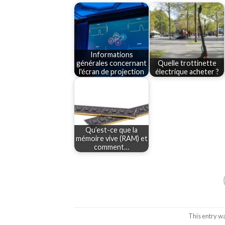
Informations
générales concernant
Quelle trottinette
l'écran de projection
électrique acheter ?
Qu’est-ce que la
mémoire vive (RAM) et
comment…
This entry w