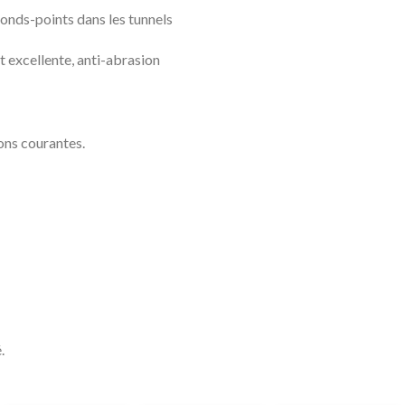
 ronds-points dans les tunnels
t excellente, anti-abrasion
ions courantes.
.