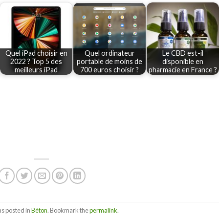
Quel iPad choisir en
Quel ordinateur
Le CBD est-il
2022 ? Top 5 des
portable de moins de
disponible en
meilleurs iPad
700 euros choisir ?
pharmacie en France ?
as posted in
Béton
. Bookmark the
permalink
.