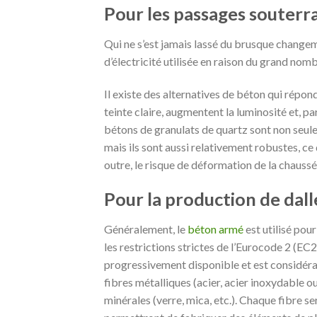
Pour les passages souterr
Qui ne s’est jamais lassé du brusque changeme
d’électricité utilisée en raison du grand nom
Il existe des alternatives de béton qui répon
teinte claire, augmentent la luminosité et, p
bétons de granulats de quartz sont non seul
mais ils sont aussi relativement robustes, ce
outre, le risque de déformation de la chaussé
Pour la production de dall
Généralement, le
béton armé
est utilisé pour
les restrictions strictes de l’Eurocode 2 (EC
progressivement disponible et est considéra
fibres métalliques (acier, acier inoxydable o
minérales (verre, mica, etc.). Chaque fibre s