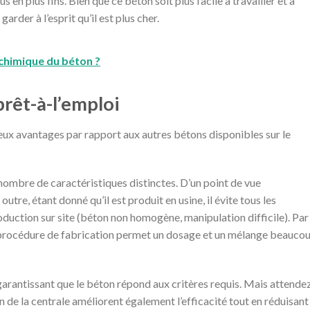
en plus fins. Bien que ce béton soit plus facile à travailler et à
garder à l’esprit qu’il est plus cher.
 chimique du béton ?
rêt-à-l’emploi
ux avantages par rapport aux autres bétons disponibles sur le
 nombre de caractéristiques distinctes. D’un point de vue
 outre, étant donné qu’il est produit en usine, il évite tous les
oduction sur site (béton non homogène, manipulation difficile). Par
a procédure de fabrication permet un dosage et un mélange beauco
garantissant que le béton répond aux critères requis. Mais attendez
n de la centrale améliorent également l’efficacité tout en réduisant