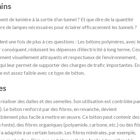
ains
nt de lumière à la sortie d’un tunnel ? Et que dire de la quantité
bre de lampes nécessaires pour éclairer efficacement les tunnels ?
dent une fois de plus à ces questions : Les bétons polymères, avec l
ar conséquent, réduisent les dépenses d’électricité à long terme. Ces
ement visuellement attrayants et respectueux de l’environnement,
 qui leur permet de supporter des charges de trafic importantes. En
e est assez faible avec ce type de béton.
es
 réaliser des dalles et des semelles. Son utilisation est contrôlée pa
2). Le béton renforcé par des fibres, en revanche, devient
blement plus facile à mettre en œuvre. Ce béton peut contenir des
u fonte), des fibres organiques (polyamide, carbone, etc.) ou des fi
era adaptée à un certain besoin. Les fibres minérales, par exemple,