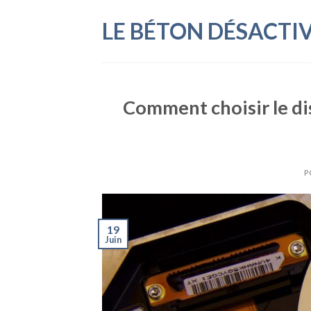
Skip
LE BÉTON DÉSACTI
to
content
Comment choisir le dis
P
19
Juin