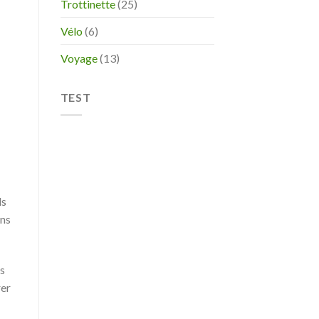
Trottinette
(25)
Vélo
(6)
Voyage
(13)
TEST
ls
ins
ns
rer