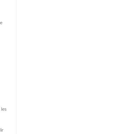
de
 les
ir