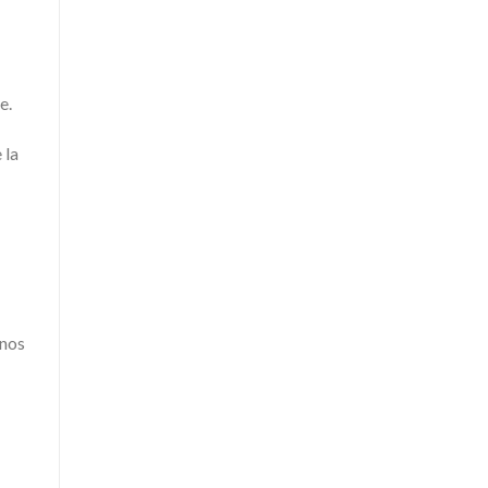
e.
 la
 nos