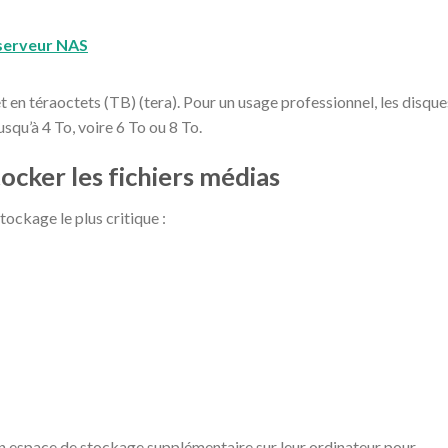
 serveur NAS
en téraoctets (TB) (tera). Pour un usage professionnel, les disque
squ’à 4 To, voire 6 To ou 8 To.
ocker les fichiers médias
ockage le plus critique :
un espace de stockage supplémentaire sur leur ordinateur pour