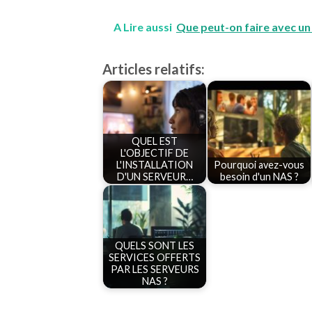
A Lire aussi
Que peut-on faire avec un
Articles relatifs:
QUEL EST
L'OBJECTIF DE
L'INSTALLATION
Pourquoi avez-vous
D'UN SERVEUR…
besoin d'un NAS ?
QUELS SONT LES
SERVICES OFFERTS
PAR LES SERVEURS
NAS ?