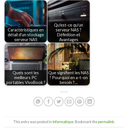
Qu'est-ce qu'un
Caractéristiques en
serveur NAS ?
détail d'un stockage
Définition et
serveur NAS
Avantages
Quels sont les
Que signifient les NAS
meilleurs PC
? Pourquoi en a-t-on
portables VivoBook ?
besoin ?…
This entry was posted in
Informatique
. Bookmark the
permalink
.