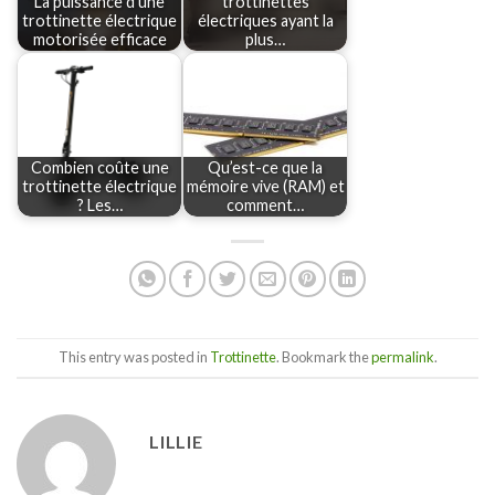
La puissance d'une
trottinettes
trottinette électrique
électriques ayant la
motorisée efficace
plus…
Combien coûte une
Qu’est-ce que la
trottinette électrique
mémoire vive (RAM) et
? Les…
comment…
This entry was posted in
Trottinette
. Bookmark the
permalink
.
LILLIE