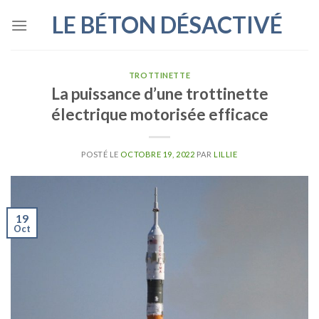
Skip
LE BÉTON DÉSACTIVÉ
to
content
TROTTINETTE
La puissance d’une trottinette
électrique motorisée efficace
POSTÉ LE
OCTOBRE 19, 2022
PAR
LILLIE
19
Oct