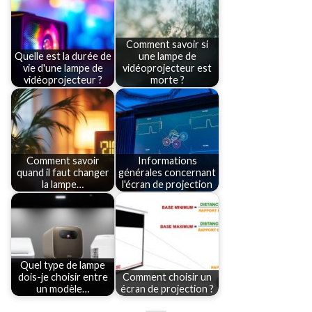
Comment savoir si
Quelle est la durée de
une lampe de
vie d'une lampe de
vidéoprojecteur est
vidéoprojecteur ?
morte ?
Comment savoir
Informations
quand il faut changer
générales concernant
la lampe…
l'écran de projection
Quel type de lampe
dois-je choisir entre
Comment choisir un
un modèle…
écran de projection ?